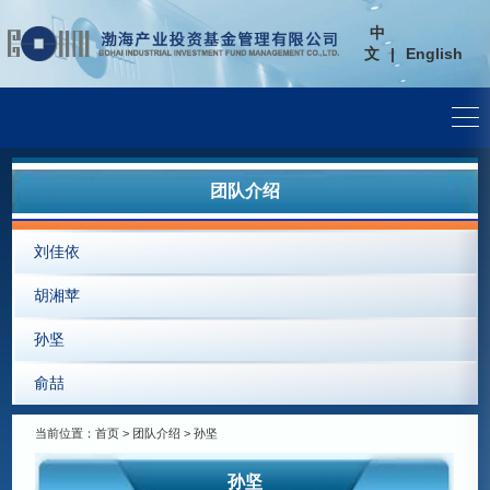
中
文
|
English
团队介绍
刘佳依
胡湘苹
孙坚
俞喆
当前位置：
首页
>
团队介绍
> 孙坚
孙坚